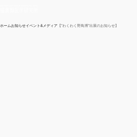
ホーム
お知らせ
イベント&メディア
【"わくわく野鳥博"出展のお知らせ】