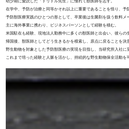
幼少期に愛読した「ドリトル先生」に憧れて獣医師を志す。
在学中、予防が治療と同等かそれ以上に重要であることを悟り、予
予防獣医療実践のひとつの形として、卒業後は生菌剤を扱う飲料メ
主に海外事業に携わり、ビジネスパーソンとして経験を積む。
米国駐在も経験、現地法人勤務中に多くの獣医師と出会い、彼らの
帰国後、獣医師としてどう生きるかを模索し、原点に戻ることを決
野生動物を対象とした予防獣医療の実現を目指し、当研究所入社に
これまで培った経験と人脈を活かし、持続的な野生動物保全活動を