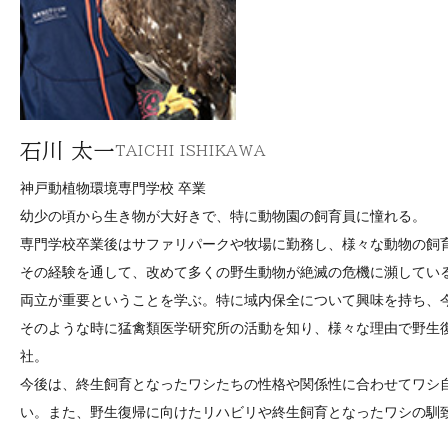
石川 太一
TAICHI ISHIKAWA
神戸動植物環境専門学校 卒業
幼少の頃から生き物が大好きで、特に動物園の飼育員に憧れる。
専門学校卒業後はサファリパークや牧場に勤務し、様々な動物の飼
その経験を通して、改めて多くの野生動物が絶滅の危機に瀕してい
両立が重要ということを学ぶ。特に域内保全について興味を持ち、
そのような時に猛禽類医学研究所の活動を知り、様々な理由で野生
社。
今後は、終生飼育となったワシたちの性格や関係性に合わせてワシ
い。また、野生復帰に向けたリハビリや終生飼育となったワシの馴