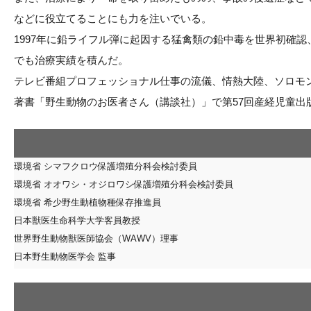
などに役立てることにも力を注いでいる。
1997年に鉛ライフル弾に起因する猛禽類の鉛中毒を世界初確
でも治療実績を積んだ。
テレビ番組プロフェッショナル仕事の流儀、情熱大陸、ソロモン
著書「野生動物のお医者さん（講談社）」で第57回産経児童出
環境省 シマフクロウ保護増殖分科会検討委員
環境省 オオワシ・オジロワシ保護増殖分科会検討委員
環境省 希少野生動植物種保存推進員
日本獣医生命科学大学客員教授
世界野生動物獣医師協会（WAWV）理事
日本野生動物医学会 監事
英国王立鳥類保護協会（RSPB）中毒症対策ワーキンググループ委員
野生動物救護研究会 副会長
北海道ラプターリサーチ 代表