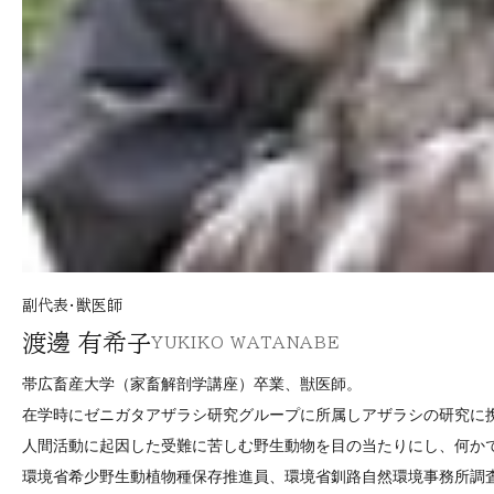
副代表・獣医師
渡邊 有希子
YUKIKO WATANABE
帯広畜産大学（家畜解剖学講座）卒業、獣医師。
在学時にゼニガタアザラシ研究グループに所属しアザラシの研究に
人間活動に起因した受難に苦しむ野生動物を目の当たりにし、何か
環境省希少野生動植物種保存推進員、環境省釧路自然環境事務所調