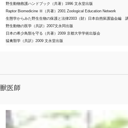
野生動物救護ハンドブック（共著）1996 文永堂出版
ワシ類鉛中毒ネットワーク 副代表
Raptor Biomedicine Ⅲ（共著）2001 Zoological Education Network
（一財）クリステル・ヴィ・アンサンブル アドバイザー
生態学からみた野生生物の保護と法律2003（財）日本自然保護協会編 
野生動物の医学（共訳）2007文永同出版
日本の希少鳥類を守る（共著）2009 京都大学学術出版会
猛禽類学（共訳）2009 文永堂出版
野生動物のお医者さん 2009 講談社
The eagle watchers (共著) 2010 Cornell University Press
オホーツクの生態系とその保全（共著）2013 北海道大学出版会
野生の猛禽を診る-野生の猛禽を診るｰ獣医師・齊藤慶輔の365日 2014 北
命の意味 命のしるし (世の中への扉)（共著）2017 講談社
コアカリ 野生動物医学 日本野生動物医学会編（共著）2023 文永堂出版
獣医師
僕は猛禽類のお医者さん 2024 KADOKAWA
動物と仕事がしたい！（共著） 2025 河出書房新社