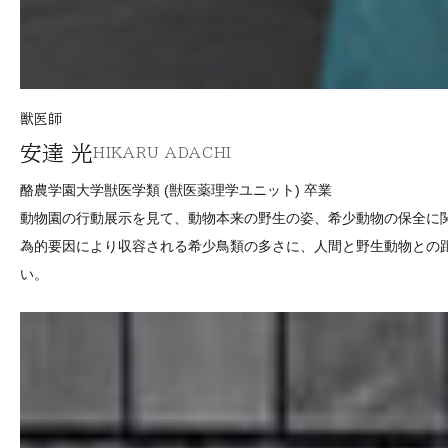
獣医師
安達 光
HIKARU ADACHI
酪農学園大学獣医学類 (獣医薬理学ユニット) 卒業
動物園の行動展示を見て、動物本来の野生の姿、希少動物の保全に
為的要因により収容される希少鳥類の多さに、人間と野生動物との
い。