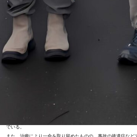
代表・獣医師
日本獣医畜産大学（現 日本獣医生命科学大学） 獣医学科（野
幼少時代を自然豊かなフランスのベルサイユ郊外で過ごし、豊か
として活動を開始。2005年に猛禽類医学研究所を設立し、現
絶滅の危機に瀕した猛禽類の保護活動の一環として、野生動物
とくに傷ついて収容された希少猛禽類などの傷病･死亡原因を
ている。このような、野生動物と人間の間にある軋轢を軽減し
でいる。
また、治療により一命を取り留めたものの、事故の後遺症など