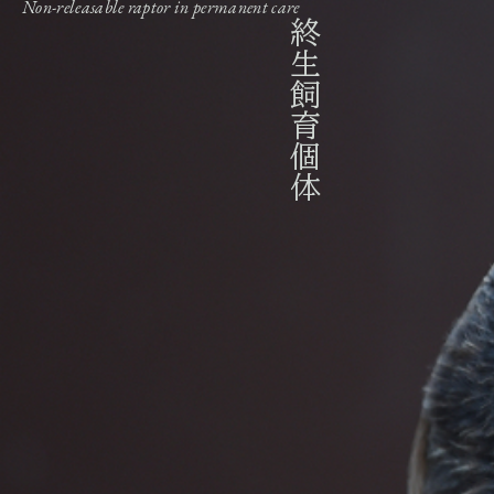
Non-releasable raptor in permanent care
終生飼育個体