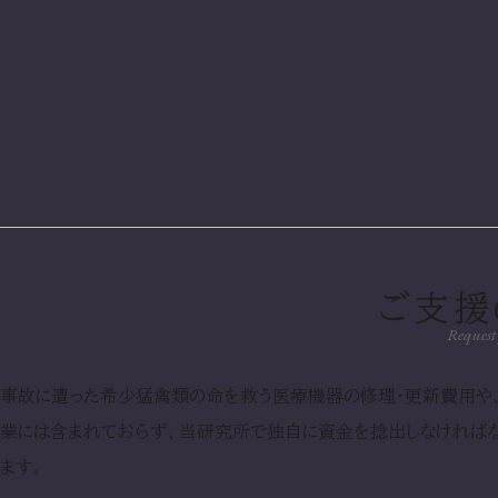
ご支援
Request
事故に遭った希少猛禽類の命を救う医療機器の修理・更新費用や
業には含まれておらず、当研究所で独自に資金を捻出しなければな
ます。