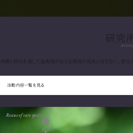
研究
Activity
保護と研究を通して猛禽類が生きる環境の現実と向き合い、野生
活動内容一覧を見る
Rescue of rare species