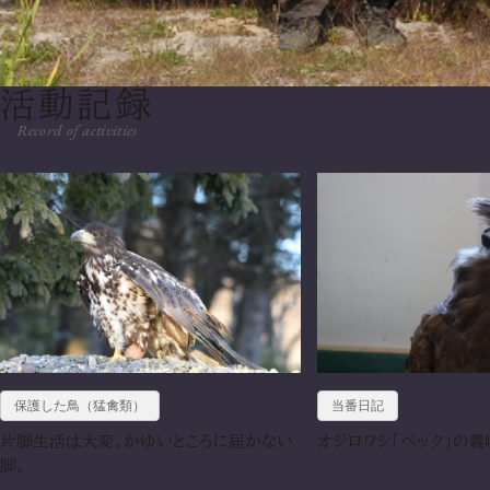
活動記録
Record of activities
当番日記
保護した鳥（猛禽類）
オジロワシ「ベック」の義
片脚生活は大変。かゆいところに届かない
脚。