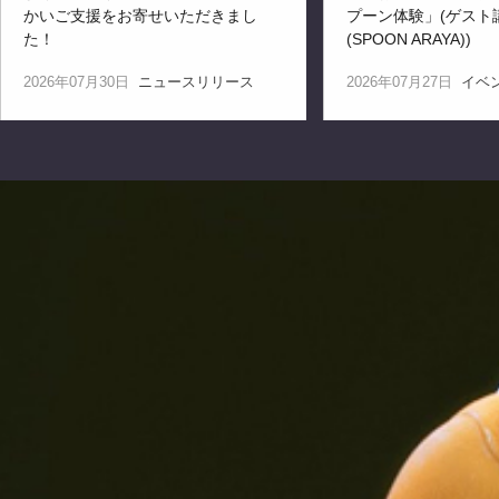
かいご支援をお寄せいただきまし
プーン体験」(ゲスト
た！
(SPOON ARAYA))
2026年07月30日
ニュースリリース
2026年07月27日
イベ