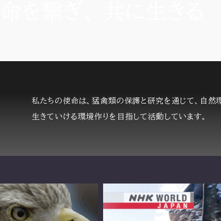
命
を繋
ぎ
、
共
に
生
きる
私たちの使命は、猛禽類の保護と研究を通じて、自然
生きていける環境作りを目指して活動しています。