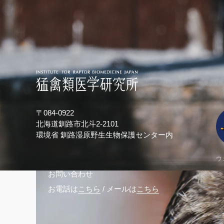
〒084-0922
北海道釧路市北斗2-2101
環境省 釧路湿原野生生物保護センター内
ウ
お問い合わせ
お電話は
こちら
/
メールは
こちら