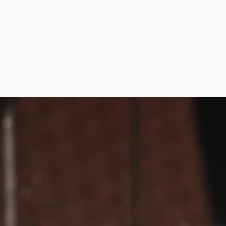
【当番日記】「とまり木
2019年06月06日
ニュースリリース
フォトギャラリー
に【当番日記】「とまり木作製」を追加しま