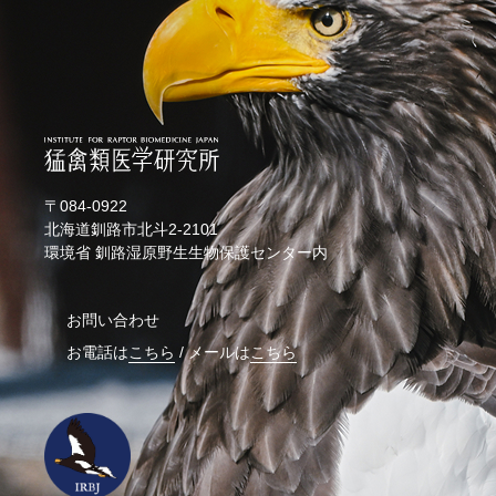
〒084-0922
北海道釧路市北斗2-2101
環境省 釧路湿原野生生物保護センター内
お問い合わせ
お電話は
こちら
/
メールは
こちら