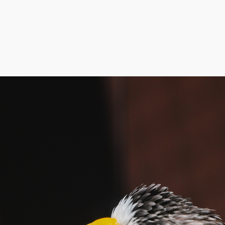
【応募締切：7/24(金)】猛禽類医学研
2026年07月04日
ニュースリリース
猛禽類医学研究所 実習プログラム《アドバンスドコース》開催！
日本野生動物医学会（WEP）による、より高度な猛禽類医療を学
臨床・剖検・医療処置・レントゲン読解など、現場で必要なスキ
日程：2026年9月9日（水）〜11日（金）
場所：釧路湿原野生動物保護センター
対象：獣医師／獣医学部高学年
※日本野生動物医学会の会員限定）