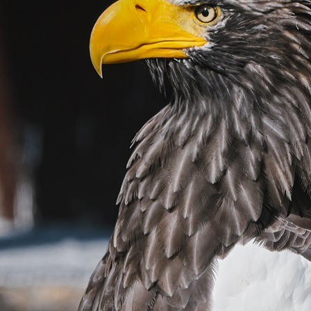
定員：6名
参加費：15,000円（保険・医療資材代）
応募締切：7月24日（金）
応募多数の場合は書類選考を行い、結果は7月31日頃にご連絡しま
▼応募はQRコードもしくはこちらから▼
https://tayori.com/s/seminaradv2026/
お問い合わせ：education@irbj.net
野生動物医療の最前線を学びたい獣医師・獣医学部高学年の方に
現場での経験を深めたい方はぜひご参加ください。