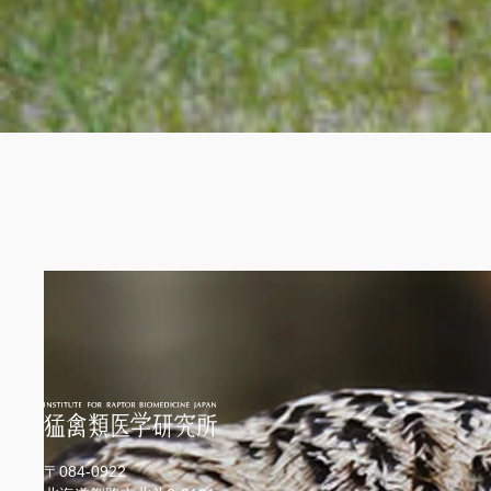
〒084-0922