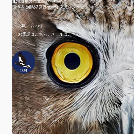
北海道釧路市北斗2-2101
環境省 釧路湿原野生生物保護センター内
お問い合わせ
お電話は
こちら
/
メールは
こちら
ウェ