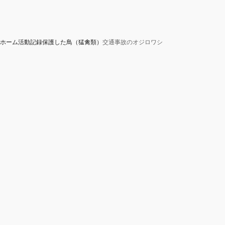
ホーム
活動記録
保護した鳥（猛禽類）
交通事故のオジロワシ