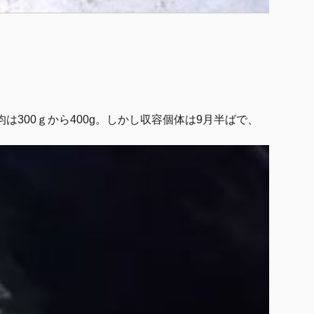
300ｇから400g。しかし収容個体は9月半ばで、