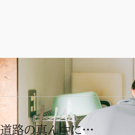
交通事故エゾセンニュ
執筆：
保護した鳥（その他の鳥類）
道路の真ん中に…