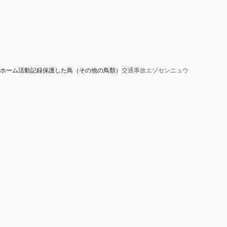
ホーム
活動記録
保護した鳥（その他の鳥類）
交通事故エゾセンニュウ