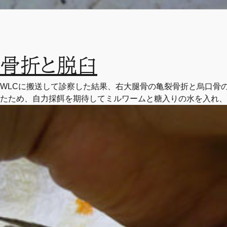
骨折と脱臼
WLCに搬送して診察した結果、右大腿骨の亀裂骨折と烏口骨
たため、自力採餌を期待してミルワームと糖入りの水を入れ、