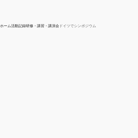
ホーム
活動記録
研修・講習・講演会
ドイツでシンポジウム