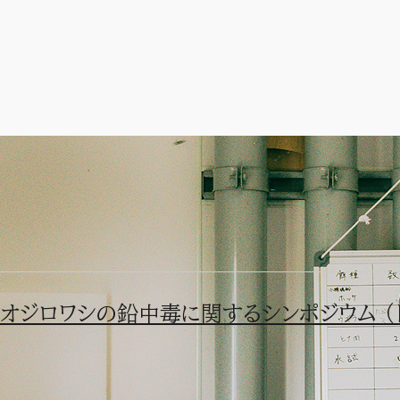
ドイツでシンポジウム
執筆：
研修・講習・講演会
オジロワシの鉛中毒に関するシンポジウム （ド
オジロワシの鉛中毒に関するシンポジウム（ライプニッツ動物園野
ル弾による鉛中毒についての研究発表や問題解決のための討論会が実施され
齊藤慶輔が基調講演を行いました。