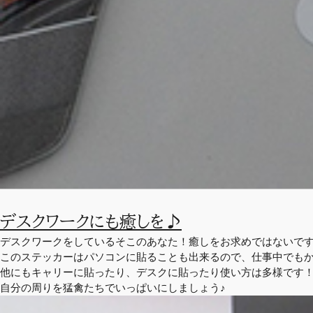
デスクワークにも癒しを♪
デスクワークをしているそこのあなた！癒しをお求めではないで
このステッカーはパソコンに貼ることも出来るので、仕事中でも
他にもキャリーに貼ったり、デスクに貼ったり使い方は多様です
自分の周りを猛禽たちでいっぱいにしましょう♪