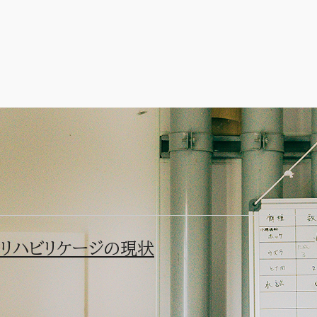
とまり木作製
執筆：佐藤潤一
当番日記
リハビリケージの現状
現在リハビリケージ内では、多くのワシ達が野生復帰に向けて頑
賢明な治療の甲斐あって一命をとりとめたものの、残念ながら野
このような現状のなか、飼育個体が増え、ワシ達のとまり木が足