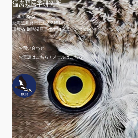
〒084-0922
北海道釧路市北斗2-2101
環境省 釧路湿原野生生物保護センター内
お問い合わせ
お電話は
こちら
/
メールは
こちら
ウェ