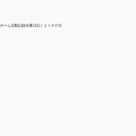
ホーム
活動記録
当番日記
とまり木作製