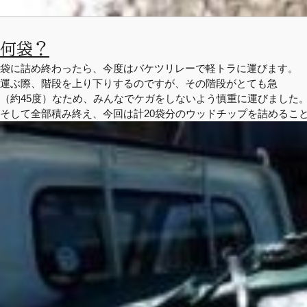
何袋？
袋に詰め終わったら、今度はバケツリレーで軽トラに運びます。
運ぶ際、階段を上り下りするのですが、その階段がとても急
（約45度）なため、みんなでケガをしないよう慎重に運びました
そして全部積み終え、今回は計20袋分のウッドチップを詰めるこ