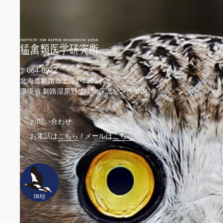
〒084-0922
北海道釧路市北斗2-2101
環境省 釧路湿原野生生物保護センター内
お問い合わせ
お電話は
こちら
/
メールは
こちら
ウェ