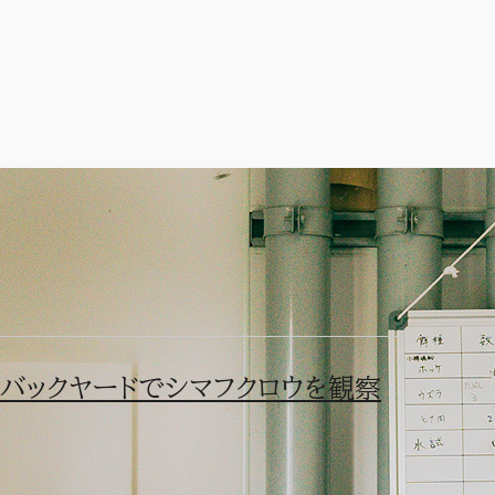
絵画教室イベント開催
執筆：田中瑛理香
当番日記
バックヤードでシマフクロウを観察
7月28日・29日に、「プロに学ぶ猛禽類の絵画教室」を開催しまし
日本を代表する野生動物画家の一人、岡田宗徳先生を講師に招き
う！ というイベントです。
普段は見ることの出来ないバックヤードでシマフクロウを観察し