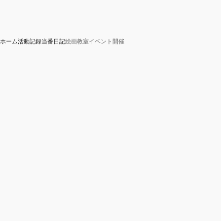
ホーム
活動記録
当番日記
絵画教室イベント開催