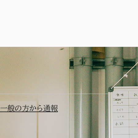
ウトウの収容
執筆：堤百合香
当番日記
一般の方から通報
とある午前中、一般の方から「エトピリカを保護した」と連絡が
エトピリカは国内希少種で日本ではほとんど見られないため、生
※写真は過去に収容したエトピリカ幼鳥です。