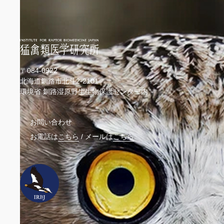
〒084-0922
北海道釧路市北斗2-2101
環境省 釧路湿原野生生物保護センター内
お問い合わせ
お電話は
こちら
/
メールは
こちら
ウェ