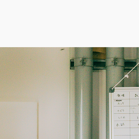
活動記録
Activity Log
タグで絞り込む
すべての記録
保護した鳥（猛禽類）
保護した鳥（その他