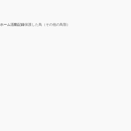
ホーム
活動記録
保護した鳥（その他の鳥類）